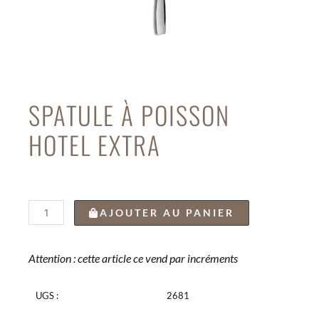
SPATULE À POISSON
HOTEL EXTRA
quantité
AJOUTER AU PANIER
de
SPATULE
À
Attention : cette article ce vend par incréments
POISSON
HOTEL
UGS :
2681
EXTRA