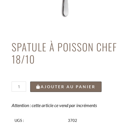
SPATULE À POISSON CHEF
18/10
quantité
AJOUTER AU PANIER
de
SPATULE
À
Attention : cette article ce vend par incréments
POISSON
CHEF
UGS :
3702
18/10