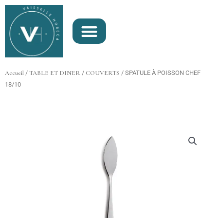
Aller
au
contenu
Accueil
/
TABLE ET DINER
/
COUVERTS
/ SPATULE À POISSON CHEF
18/10