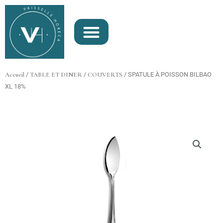
Aller
au
contenu
Accueil
/
TABLE ET DINER
/
COUVERTS
/ SPATULE À POISSON BILBAO
XL 18%