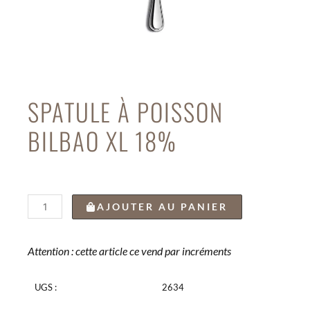
SPATULE À POISSON
BILBAO XL 18%
quantité
AJOUTER AU PANIER
de
SPATULE
À
Attention : cette article ce vend par incréments
POISSON
BILBAO
UGS :
2634
XL