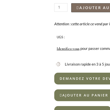
quantité
AJOUTER AU
de
LOUCHE
SOPA
Attention : cette article ce vend par
HOTEL
EXTRA
UGS :
18%
pour passer comm
Identifiez-vous
Livraison rapide en 3 à 5 jou
DEMANDEZ VOTRE DE
AJOUTER AU PANIER