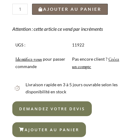
quantité
AJOUTER AU PANIER
de
FOURCHETTE
DÉJEUNER
Attention : cette article ce vend par incréments
NEW
ANGLAIS
UGS :
11922
XL
18/10
pour passer
Pas encore client ?
Identifiez-vous
Créez
3MM
commande
un compte
Livraison rapide en 3 à 5 jours ouvrable selon les
disponibilité en stock
DEMANDEZ VOTRE DEVIS
AJOUTER AU PANIER