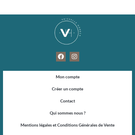
F
I
a
n
c
s
e
t
Mon compte
b
a
o
g
Créer un compte
o
r
k
a
Contact
m
Qui sommes nous ?
Mentions légales et Conditions Générales de Vente