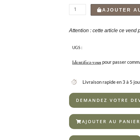
quantité
AJOUTER A
de
FOURCHETTE
DÉJEUNER
Attention : cette article ce vend
MIA
18%
UGS :
pour passer comm
Identifiez-vous
Livraison rapide en 3 à 5 jou
DEMANDEZ VOTRE DE
AJOUTER AU PANIE