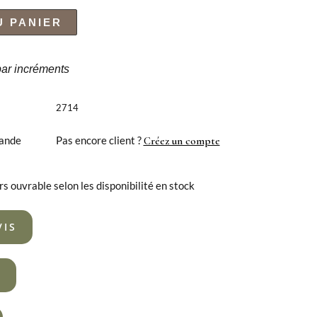
U PANIER
 par incréments
2714
ande
Pas encore client ?
Créez un compte
rs ouvrable selon les disponibilité en stock
VIS
R