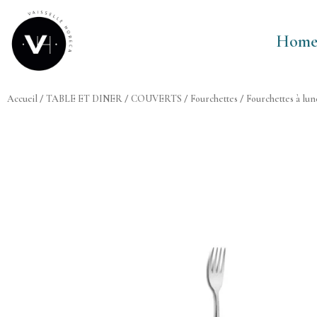
Aller
au
Hom
contenu
Accueil
/
TABLE ET DINER
/
COUVERTS
/
Fourchettes
/
Fourchettes à lun