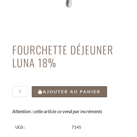
FOURCHETTE DÉJEUNER
LUNA 18%
quantité
AJOUTER AU PANIER
de
FOURCHETTE
DÉJEUNER
Attention : cette article ce vend par incréments
LUNA
18%
UGS :
7145