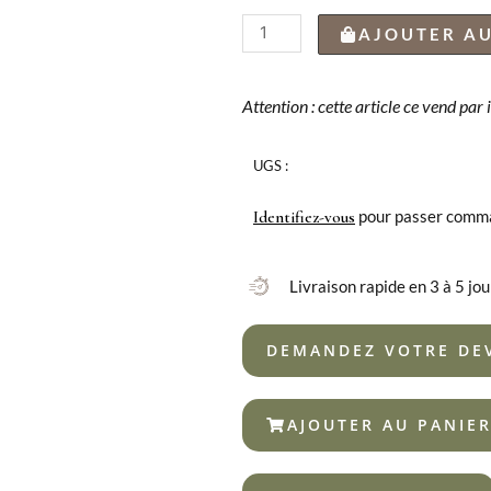
quantité
AJOUTER AU
de
FOURCHETTE
DÉJEUNER
Attention : cette article ce vend par
KODAI
CUIVRE
UGS :
pour passer comm
Identifiez-vous
Livraison rapide en 3 à 5 jou
DEMANDEZ VOTRE DE
AJOUTER AU PANIE