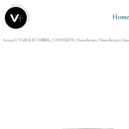
Aller
au
Hom
contenu
Accueil
/
TABLE ET DINER
/
COUVERTS
/
Fourchettes
/
Fourchettes à lun