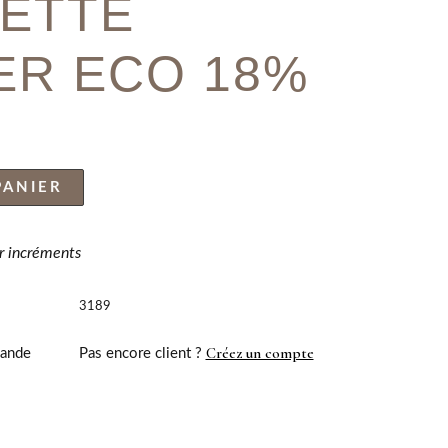
ETTE
ER ECO 18%
PANIER
ar incréments
3189
Créez un compte
ande
Pas encore client ?