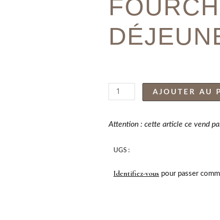
FOURCH
DÉJEUN
quantité
AJOUTER AU 
de
FOURCHETTE
DÉJEUNER
Attention : cette article ce vend p
ECO
18%
UGS :
Identifiez-vous
pour passer comm