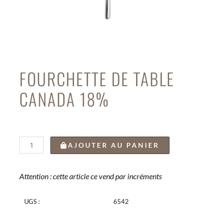
FOURCHETTE DE TABLE
CANADA 18%
quantité
AJOUTER AU PANIER
de
FOURCHETTE
DE
Attention : cette article ce vend par incréments
TABLE
CANADA
UGS :
6542
18%