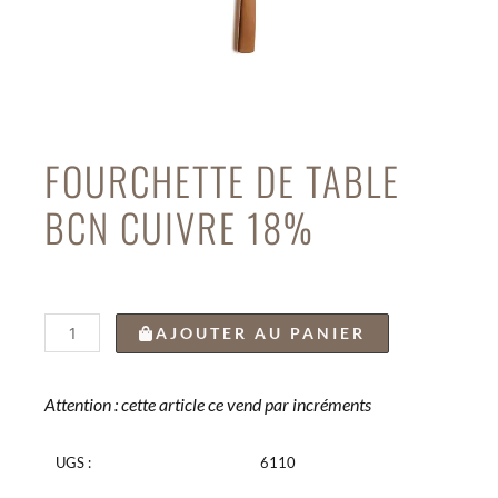
FOURCHETTE DE TABLE
BCN CUIVRE 18%
quantité
AJOUTER AU PANIER
de
FOURCHETTE
DE
Attention : cette article ce vend par incréments
TABLE
BCN
UGS :
6110
CUIVRE