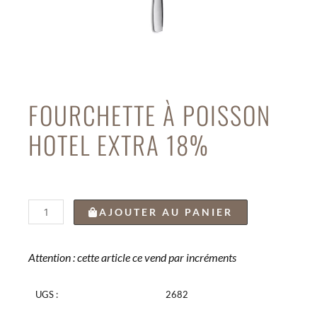
FOURCHETTE À POISSON
HOTEL EXTRA 18%
quantité
AJOUTER AU PANIER
de
FOURCHETTE
À
Attention : cette article ce vend par incréments
POISSON
HOTEL
UGS :
2682
EXTRA