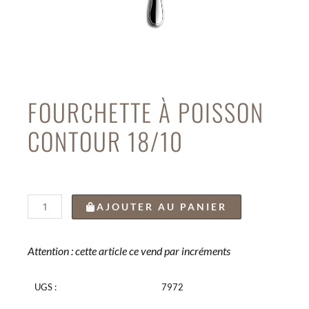
FOURCHETTE À POISSON
CONTOUR 18/10
quantité
AJOUTER AU PANIER
de
FOURCHETTE
À
Attention : cette article ce vend par incréments
POISSON
CONTOUR
UGS :
7972
18/10