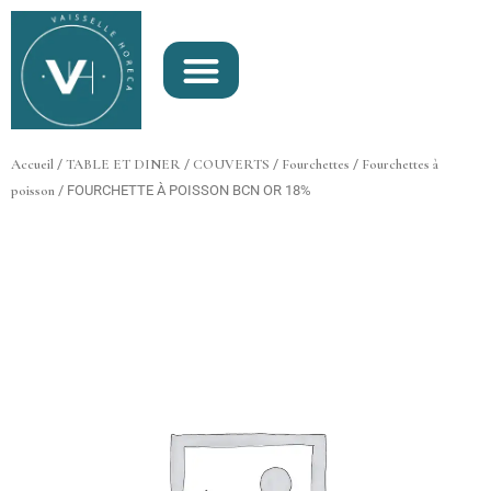
Aller
au
contenu
Accueil
/
TABLE ET DINER
/
COUVERTS
/
Fourchettes
/
Fourchettes à
poisson
/ FOURCHETTE À POISSON BCN OR 18%