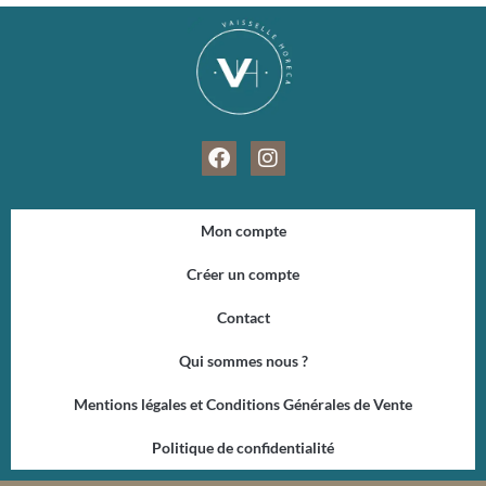
F
I
a
n
c
s
e
t
Mon compte
b
a
o
g
Créer un compte
o
r
k
a
Contact
m
Qui sommes nous ?
Mentions légales et Conditions Générales de Vente
Politique de confidentialité