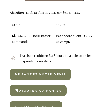
de
FOURCHETTE
À
Attention : cette article ce vend par incréments
POISSON
BCN
UGS :
11907
OR
18%
pour passer
Pas encore client ?
Identifiez-vous
Créez
commande
un compte
Livraison rapide en 3 à 5 jours ouvrable selon les
disponibilité en stock
DEMANDEZ VOTRE DEVIS
AJOUTER AU PANIER
AJOUTER AU PANIER