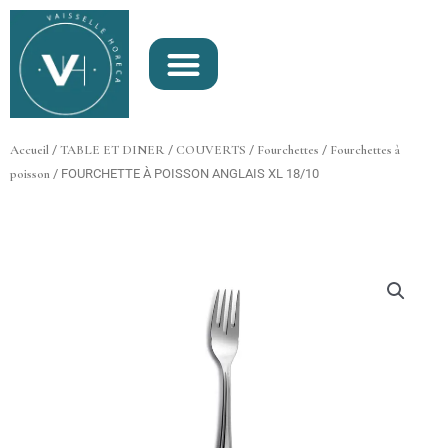
Aller
au
contenu
Accueil
/
TABLE ET DINER
/
COUVERTS
/
Fourchettes
/
Fourchettes à
poisson
/ FOURCHETTE À POISSON ANGLAIS XL 18/10