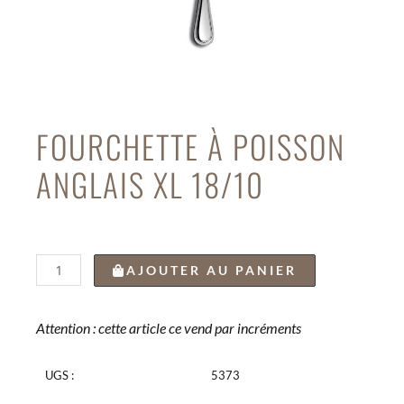
FOURCHETTE À POISSON
ANGLAIS XL 18/10
quantité
AJOUTER AU PANIER
de
FOURCHETTE
À
Attention : cette article ce vend par incréments
POISSON
ANGLAIS
UGS :
5373
XL