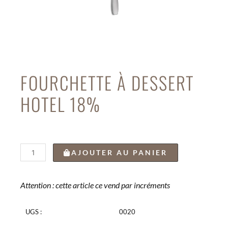
FOURCHETTE À DESSERT
HOTEL 18%
quantité
AJOUTER AU PANIER
de
FOURCHETTE
À
Attention : cette article ce vend par incréments
DESSERT
HOTEL
UGS :
0020
18%