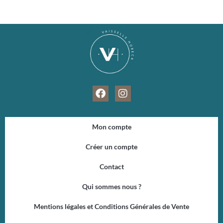
F
I
a
n
c
s
e
t
Mon compte
b
a
o
g
Créer un compte
o
r
k
a
Contact
m
Qui sommes nous ?
Mentions légales et Conditions Générales de Vente