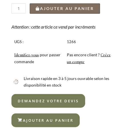
quantité
AJOUTER AU PANIER
de
FOURCHETTE
À
Attention : cette article ce vend par incréments
DESSERT
CANADA
UGS :
1266
VINTAGE
NOIR
pour passer
Pas encore client ?
Identifiez-vous
Créez
18%
commande
un compte
Livraison rapide en 3 à 5 jours ouvrable selon les
disponibilité en stock
DEMANDEZ VOTRE DEVIS
AJOUTER AU PANIER