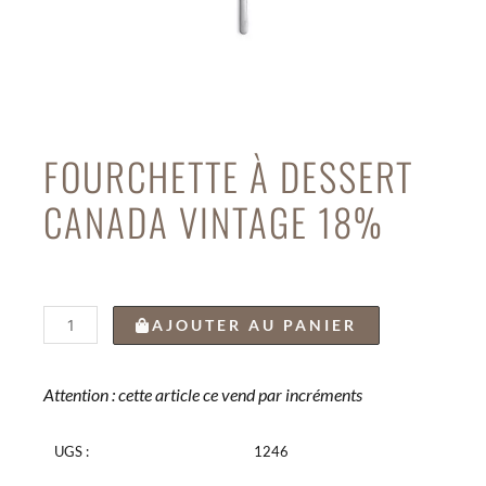
FOURCHETTE À DESSERT
CANADA VINTAGE 18%
quantité
AJOUTER AU PANIER
de
FOURCHETTE
À
Attention : cette article ce vend par incréments
DESSERT
CANADA
UGS :
1246
VINTAGE