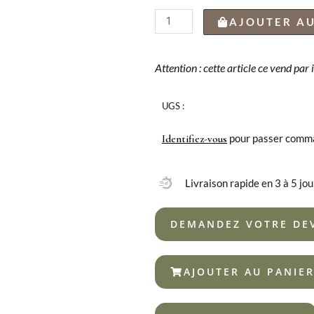
quantité
AJOUTER AU
de
FOURCHETTE
À
Attention : cette article ce vend par
DESSERT
BCN
UGS :
CHAMPAGNE
18%
pour passer comm
Identifiez-vous
Livraison rapide en 3 à 5 jou
DEMANDEZ VOTRE DE
AJOUTER AU PANIE