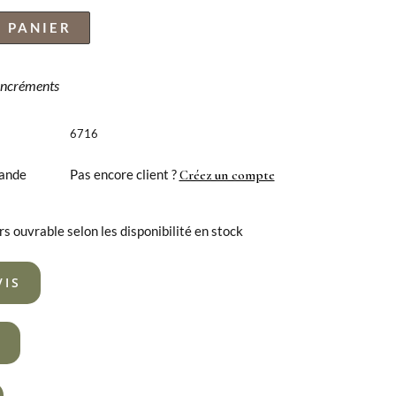
 PANIER
 incréments
6716
ande
Pas encore client ?
Créez un compte
rs ouvrable selon les disponibilité en stock
VIS
R