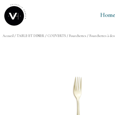
Aller
au
Hom
contenu
Accueil
/
TABLE ET DINER
/
COUVERTS
/
Fourchettes
/
Fourchettes à des