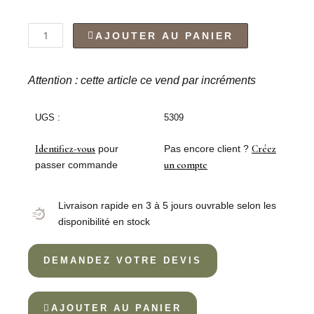
quantité
AJOUTER AU PANIER
de
CUILLÈRE
TÉ
Attention : cette article ce vend par incréments
ANGLAIS
XL
UGS :
5309
18/10
Identifiez-vous
pour
Pas encore client ?
Créez
passer commande
un compte
Livraison rapide en 3 à 5 jours ouvrable selon les
disponibilité en stock
DEMANDEZ VOTRE DEVIS
AJOUTER AU PANIER