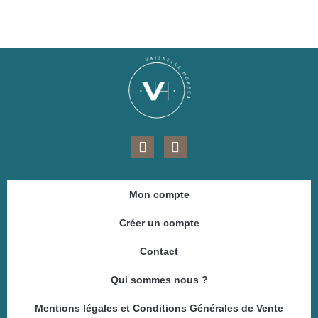
F
I
a
n
c
s
e
t
Mon compte
b
a
o
g
Créer un compte
o
r
k
a
Contact
m
Qui sommes nous ?
Mentions légales et Conditions Générales de Vente