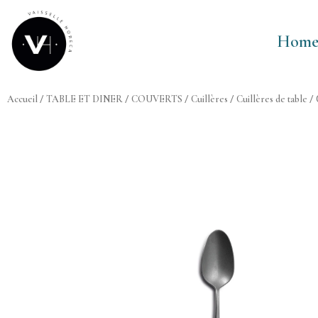
Aller
au
Hom
contenu
Accueil
/
TABLE ET DINER
/
COUVERTS
/
Cuillères
/
Cuillères de table
/