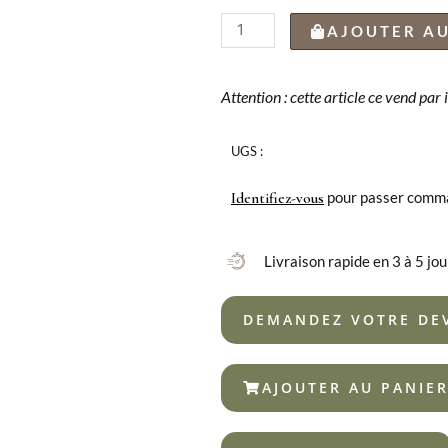
quantité
AJOUTER AU
de
CUILLÈRE
DE
Attention : cette article ce vend par
TABLE
MARANTA
UGS :
VINTAGE
18/10
pour passer comm
Identifiez-vous
Livraison rapide en 3 à 5 jou
DEMANDEZ VOTRE DE
AJOUTER AU PANIE