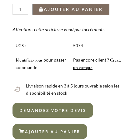
quantité
AJOUTER AU PANIER
de
CUILLÈRE
DE
Attention : cette article ce vend par incréments
TABLE
CANADA
UGS :
5074
GRIS
POUDRÉ
pour passer
Pas encore client ?
Identifiez-vous
Créez
DE
commande
un compte
LUNA
Livraison rapide en 3 à 5 jours ouvrable selon les
disponibilité en stock
DEMANDEZ VOTRE DEVIS
AJOUTER AU PANIER