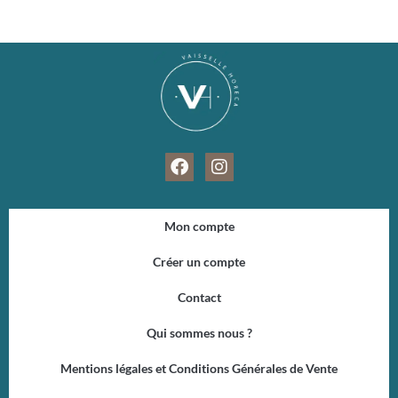
F
I
a
n
c
s
e
t
Mon compte
b
a
o
g
Créer un compte
o
r
k
a
Contact
m
Qui sommes nous ?
Mentions légales et Conditions Générales de Vente