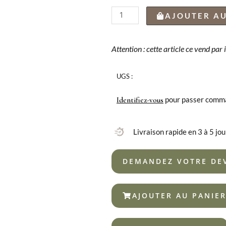
quantité
AJOUTER AU
de
CUILLÈRE
DE
Attention : cette article ce vend par
TABLE
ATLANTIDA
UGS :
MIRROR
18/10
pour passer comm
Identifiez-vous
Livraison rapide en 3 à 5 jou
DEMANDEZ VOTRE DE
AJOUTER AU PANIE