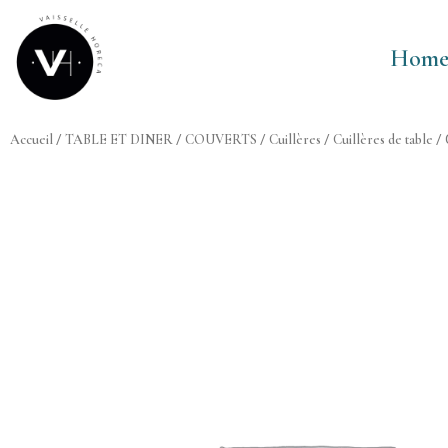
Aller
au
Hom
contenu
Accueil
/
TABLE ET DINER
/
COUVERTS
/
Cuillères
/
Cuillères de table
/ 