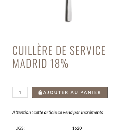
CUILLÈRE DE SERVICE
MADRID 18%
quantité
AJOUTER AU PANIER
de
CUILLÈRE
DE
Attention : cette article ce vend par incréments
SERVICE
MADRID
UGS :
1620
18%