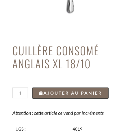
CUILLÈRE CONSOMÉ
ANGLAIS XL 18/10
quantité
AJOUTER AU PANIER
de
CUILLÈRE
CONSOMÉ
Attention : cette article ce vend par incréments
ANGLAIS
XL
UGS :
4019
18/10