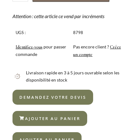
de
CUILLÈRE
APERITIVO
Attention : cette article ce vend par incréments
BCN
NOIR
UGS :
8798
pour passer
Pas encore client ?
Identifiez-vous
Créez
commande
un compte
Livraison rapide en 3 à 5 jours ouvrable selon les
disponibilité en stock
DEMANDEZ VOTRE DEVIS
AJOUTER AU PANIER
AJOUTER AU PANIER