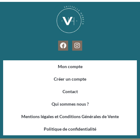
F
I
a
n
c
s
e
t
Mon compte
b
a
o
g
Créer un compte
o
r
k
a
Contact
m
Qui sommes nous ?
Mentions légales et Conditions Générales de Vente
Politique de confidentialité