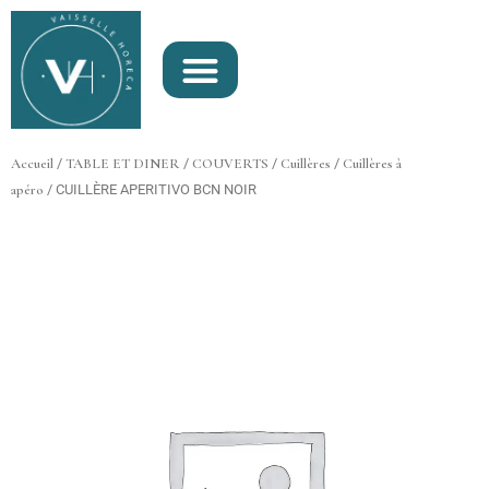
Aller
au
contenu
Accueil
/
TABLE ET DINER
/
COUVERTS
/
Cuillères
/
Cuillères à
apéro
/ CUILLÈRE APERITIVO BCN NOIR