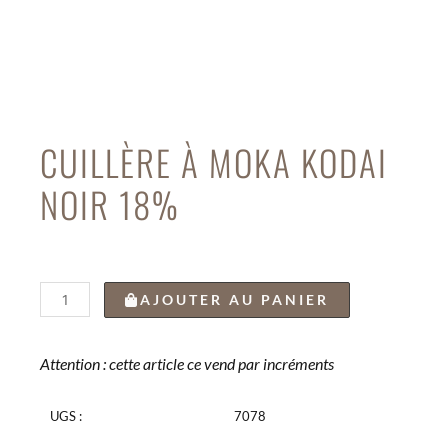
CUILLÈRE À MOKA KODAI
NOIR 18%
quantité
AJOUTER AU PANIER
de
CUILLÈRE
À
Attention : cette article ce vend par incréments
MOKA
KODAI
UGS :
7078
NOIR