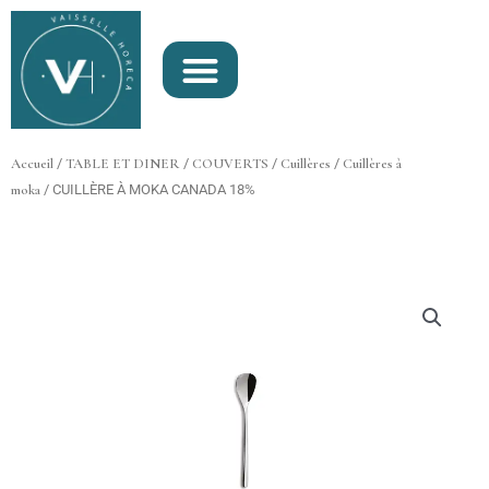
Aller
au
contenu
Accueil
/
TABLE ET DINER
/
COUVERTS
/
Cuillères
/
Cuillères à
moka
/ CUILLÈRE À MOKA CANADA 18%