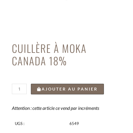
CUILLÈRE À MOKA
CANADA 18%
quantité
AJOUTER AU PANIER
de
CUILLÈRE
À
Attention : cette article ce vend par incréments
MOKA
CANADA
UGS :
6549
18%