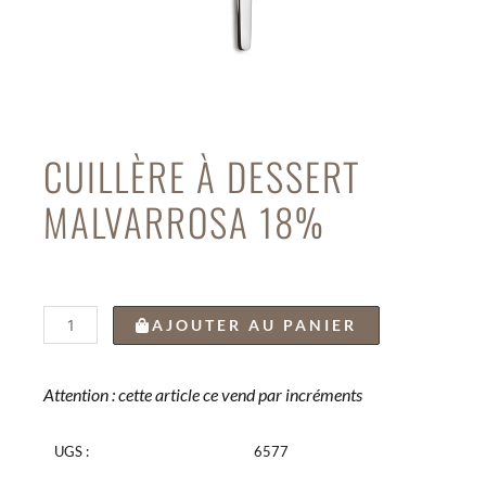
CUILLÈRE À DESSERT
MALVARROSA 18%
quantité
AJOUTER AU PANIER
de
CUILLÈRE
À
Attention : cette article ce vend par incréments
DESSERT
MALVARROSA
UGS :
6577
18%