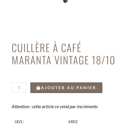
CUILLÈRE À CAFÉ
MARANTA VINTAGE 18/10
quantité
AJOUTER AU PANIER
de
CUILLÈRE
À
Attention : cette article ce vend par incréments
CAFÉ
MARANTA
UGS :
6802
VINTAGE