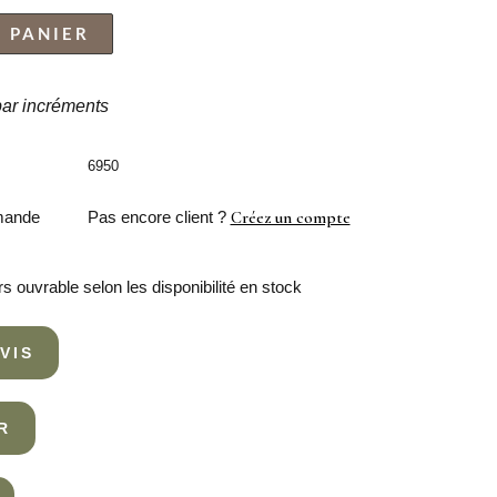
 PANIER
 par incréments
6950
mande
Pas encore client ?
Créez un compte
rs ouvrable selon les disponibilité en stock
VIS
R