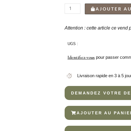
quantité
AJOUTER AU
de
CUILLÈRE
À
Attention : cette article ce vend
CAFÉ
KODAI
UGS :
18%
Identifiez-vous
pour passer com
Livraison rapide en 3 à 5 jou
DEMANDEZ VOTRE DE
AJOUTER AU PANIE