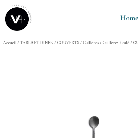
Aller
au
Hom
contenu
Accueil
TABLE ET DINER
COUVERTS
Cuillères
Cuillères à café
/
/
/
/
/ C