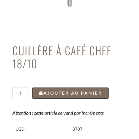
CUILLÈRE À CAFÉ CHEF
18/10
quantité
AJOUTER AU PANIER
de
CUILLÈRE
À
Attention : cette article ce vend par incréments
CAFÉ
CHEF
UGS :
3707
18/10