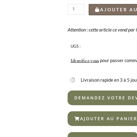
quantité
AJOUTER AU
de
CUILLÈRE
À
Attention : cette article ce vend par
CAFÉ
CANADA
UGS :
VINTAGE
NOIR
pour passer comm
Identifiez-vous
18%
Livraison rapide en 3 à 5 jou
DEMANDEZ VOTRE DE
AJOUTER AU PANIE