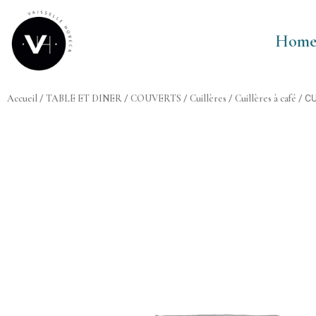
Aller
au
Hom
contenu
Accueil
/
TABLE ET DINER
/
COUVERTS
/
Cuillères
/
Cuillères à café
/ C