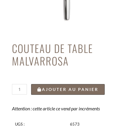
COUTEAU DE TABLE
MALVARROSA
quantité
AJOUTER AU PANIER
de
COUTEAU
DE
Attention : cette article ce vend par incréments
TABLE
MALVARROSA
UGS :
6573