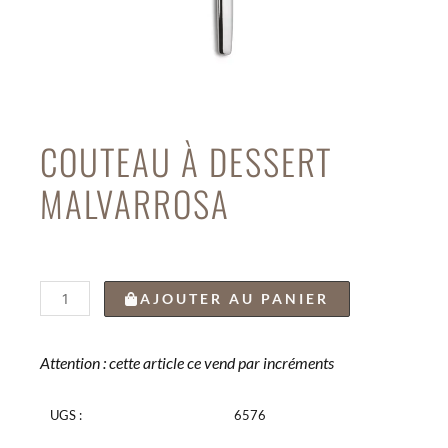
COUTEAU À DESSERT
MALVARROSA
quantité
AJOUTER AU PANIER
de
COUTEAU
À
Attention : cette article ce vend par incréments
DESSERT
MALVARROSA
UGS :
6576