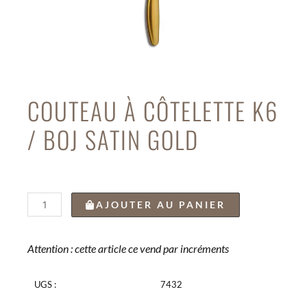
COUTEAU À CÔTELETTE K6
/ BOJ SATIN GOLD
quantité
AJOUTER AU PANIER
de
COUTEAU
À
Attention : cette article ce vend par incréments
CÔTELETTE
K6
UGS :
7432
/