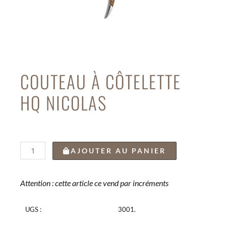
COUTEAU À CÔTELETTE
HQ NICOLAS
quantité
AJOUTER AU PANIER
de
COUTEAU
À
Attention : cette article ce vend par incréments
CÔTELETTE
HQ
UGS :
3001.
NICOLAS