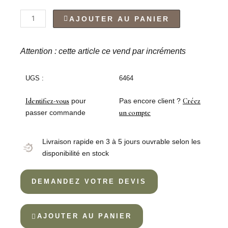
quantité
AJOUTER AU PANIER
de
COUTEAU
À
Attention : cette article ce vend par incréments
CÔTELETTE
HIDRAULIC
UGS :
6464
Identifiez-vous
pour
Pas encore client ?
Créez
passer commande
un compte
Livraison rapide en 3 à 5 jours ouvrable selon les
disponibilité en stock
DEMANDEZ VOTRE DEVIS
AJOUTER AU PANIER