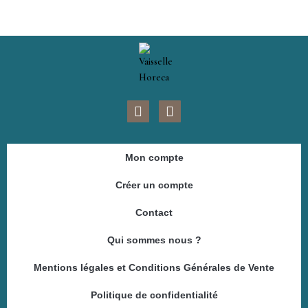
F
I
a
n
c
s
e
t
Mon compte
b
a
o
g
Créer un compte
o
r
k
a
Contact
m
Qui sommes nous ?
Mentions légales et Conditions Générales de Vente
Politique de confidentialité