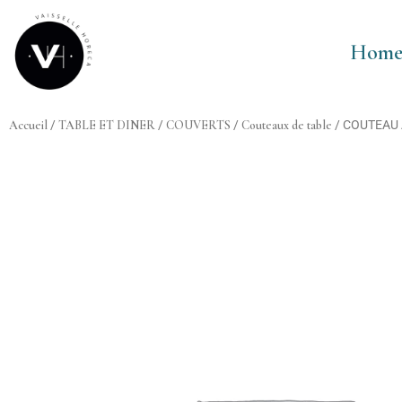
Aller
au
Hom
contenu
Accueil
/
TABLE ET DINER
/
COUVERTS
/
Couteaux de table
/ COUTEAU 