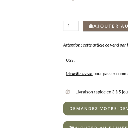
quantité
AJOUTER AU
de
COUTEAU
À
Attention : cette article ce vend par
CÔTELETTE
EVEREST
UGS :
GRIS
POUDRÉ
pour passer comm
Identifiez-vous
DE
LUNA
Livraison rapide en 3 à 5 jou
DEMANDEZ VOTRE DE
AJOUTER AU PANIE