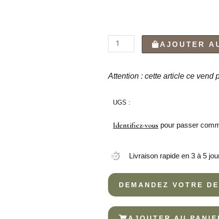
quantité
AJOUTER A
de
COUTEAU
À
Attention : cette article ce vend
CÔTELETTE
BAGUETTE
UGS :
S
Identifiez-vous
pour passer com
Livraison rapide en 3 à 5 jou
DEMANDEZ VOTRE DE
AJOUTER AU PANIE