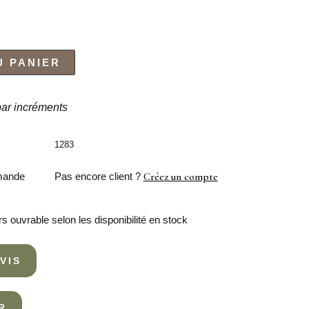
U PANIER
 par incréments
1283
mande
Pas encore client ?
Créez un compte
rs ouvrable selon les disponibilité en stock
VIS
R