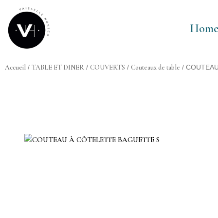
Aller
au
Hom
contenu
Accueil
TABLE ET DINER
COUVERTS
Couteaux de table
/
/
/
/ COUTEAU