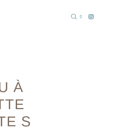
U À
TTE
TE S