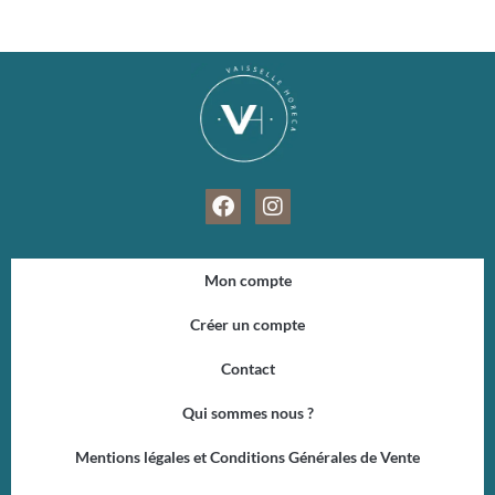
F
I
a
n
c
s
e
t
Mon compte
b
a
o
g
Créer un compte
o
r
k
a
Contact
m
Qui sommes nous ?
Mentions légales et Conditions Générales de Vente