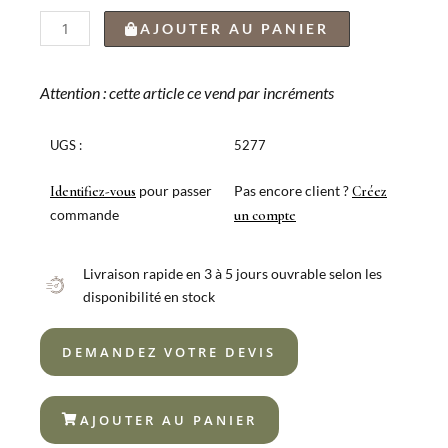
quantité
AJOUTER AU PANIER
de
COFFRET
BOIS
Attention : cette article ce vend par incréments
6
COUTEAU
UGS :
5277
À
CÔTELETTE
pour passer
Pas encore client ?
Identifiez-vous
Créez
SUTIL
commande
un compte
Livraison rapide en 3 à 5 jours ouvrable selon les
disponibilité en stock
DEMANDEZ VOTRE DEVIS
AJOUTER AU PANIER