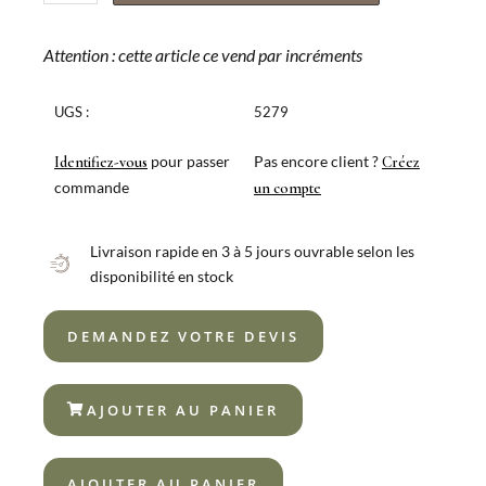
de
COFFRET
BOIS
Attention : cette article ce vend par incréments
6
À
UGS :
5279
CÔTELETTE
HQ
pour passer
Pas encore client ?
Identifiez-vous
Créez
ACR
commande
un compte
NOIR
Livraison rapide en 3 à 5 jours ouvrable selon les
disponibilité en stock
DEMANDEZ VOTRE DEVIS
AJOUTER AU PANIER
AJOUTER AU PANIER