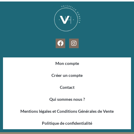
F
I
a
n
c
s
e
t
Mon compte
b
a
o
g
Créer un compte
o
r
k
a
Contact
m
Qui sommes nous ?
Mentions légales et Conditions Générales de Vente
Politique de confidentialité