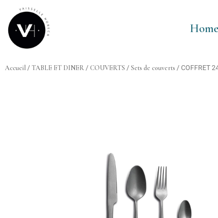
Aller
au
Hom
contenu
Accueil
/
TABLE ET DINER
/
COUVERTS
/
Sets de couverts
/ COFFRET 2