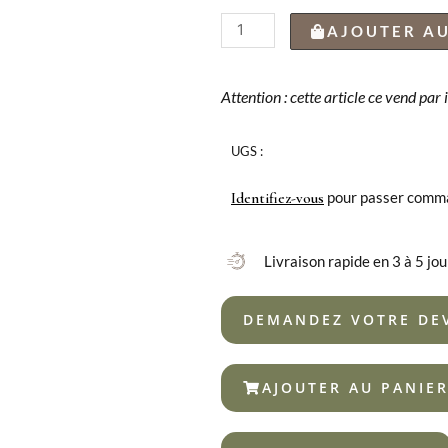
quantité
AJOUTER AU
de
COFFRET
24
Attention : cette article ce vend par
MARANTA
VINTAGE
UGS :
18/10
pour passer comm
Identifiez-vous
Livraison rapide en 3 à 5 jou
DEMANDEZ VOTRE DE
AJOUTER AU PANIE