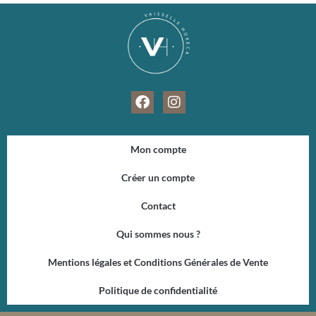
F
I
a
n
c
s
e
t
Mon compte
b
a
o
g
Créer un compte
o
r
k
a
Contact
m
Qui sommes nous ?
Mentions légales et Conditions Générales de Vente
Politique de confidentialité