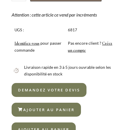
de
COFFRET
24
Attention : cette article ce vend par incréments
LONDON
VINTAGE
UGS :
6817
18/10
pour passer
Pas encore client ?
Identifiez-vous
Créez
commande
un compte
Livraison rapide en 3 à 5 jours ouvrable selon les
disponibilité en stock
DEMANDEZ VOTRE DEVIS
AJOUTER AU PANIER
AJOUTER AU PANIER