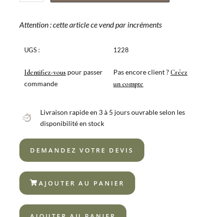
de
COFFRET
24
Attention : cette article ce vend par incréments
CANADA
VINTAGE
UGS :
1228
18%
pour passer
Pas encore client ?
Identifiez-vous
Créez
commande
un compte
Livraison rapide en 3 à 5 jours ouvrable selon les
disponibilité en stock
DEMANDEZ VOTRE DEVIS
AJOUTER AU PANIER
AJOUTER AU PANIER