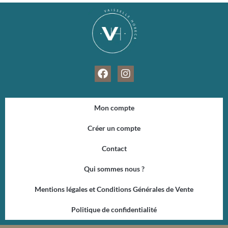
F
I
a
n
c
s
e
t
Mon compte
b
a
o
g
Créer un compte
o
r
k
a
Contact
m
Qui sommes nous ?
Mentions légales et Conditions Générales de Vente
Politique de confidentialité