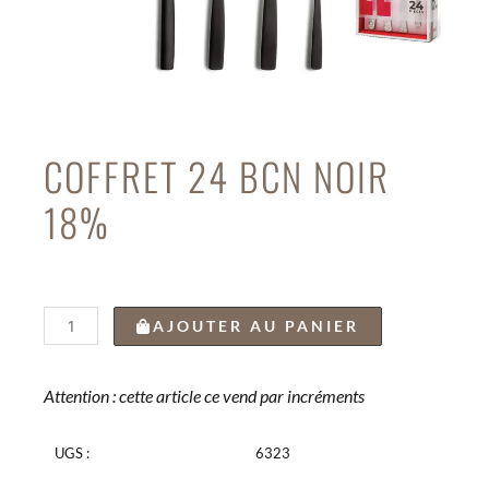
COFFRET 24 BCN NOIR
18%
quantité
AJOUTER AU PANIER
de
COFFRET
24
Attention : cette article ce vend par incréments
BCN
NOIR
UGS :
6323
18%