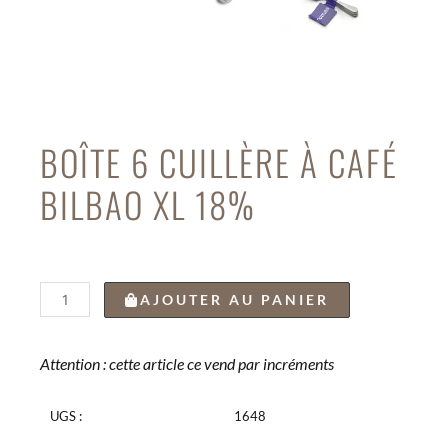
BOÎTE 6 CUILLÈRE À CAFÉ
BILBAO XL 18%
quantité
AJOUTER AU PANIER
de
BOÎTE
6
Attention : cette article ce vend par incréments
CUILLÈRE
À
UGS :
1648
CAFÉ