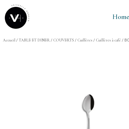
Aller
au
Hom
contenu
Accueil
/
TABLE ET DINER
/
COUVERTS
/
Cuillères
/
Cuillères à café
/ B