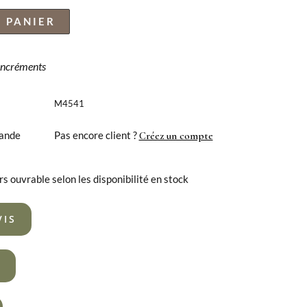
 PANIER
 incréments
M4541
ande
Pas encore client ?
Créez un compte
rs ouvrable selon les disponibilité en stock
VIS
R