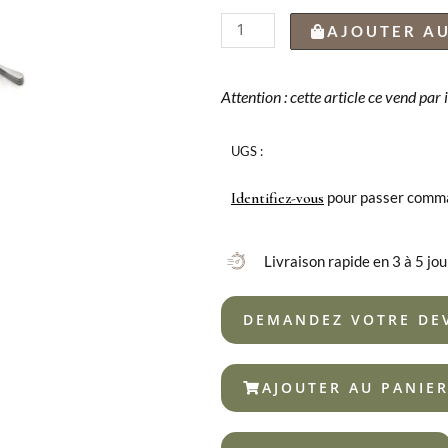
quantité
AJOUTER AU
de
BOÎTE
6
Attention : cette article ce vend par
CUILLÈRE
À
UGS :
CAFÉ
BILBAO
pour passer comm
Identifiez-vous
S
18%
Livraison rapide en 3 à 5 jou
DEMANDEZ VOTRE DE
AJOUTER AU PANIE