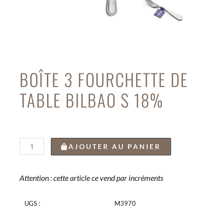
BOÎTE 3 FOURCHETTE DE
TABLE BILBAO S 18%
quantité
AJOUTER AU PANIER
de
BOÎTE
3
Attention : cette article ce vend par incréments
FOURCHETTE
DE
UGS :
M3970
TABLE