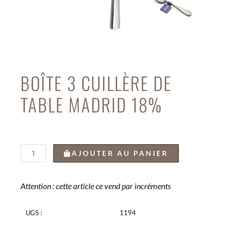
BOÎTE 3 CUILLÈRE DE
TABLE MADRID 18%
quantité
AJOUTER AU PANIER
de
BOÎTE
3
Attention : cette article ce vend par incréments
CUILLÈRE
DE
UGS :
1194
TABLE